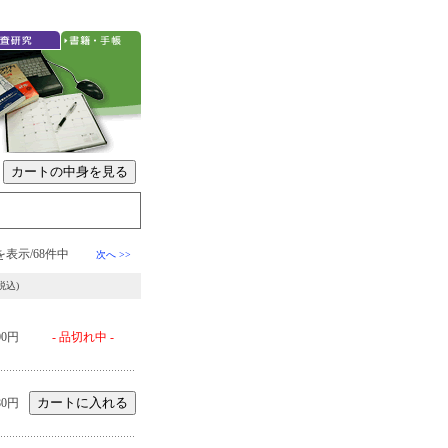
を表示/68件中
次へ >>
税込)
00円
- 品切れ中 -
80円