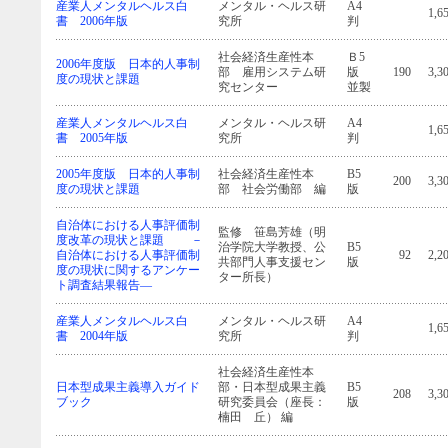
産業人メンタルヘルス白
メンタル・ヘルス研
A4
1,6
書 2006年版
究所
判
社会経済生産性本
Ｂ5
2006年度版 日本的人事制
部 雇用システム研
版
190
3,3
度の現状と課題
究センター
並製
産業人メンタルヘルス白
メンタル・ヘルス研
A4
1,6
書 2005年版
究所
判
2005年度版 日本的人事制
社会経済生産性本
B5
200
3,3
度の現状と課題
部 社会労働部 編
版
自治体における人事評価制
監修 笹島芳雄（明
度改革の現状と課題 －
治学院大学教授、公
B5
自治体における人事評価制
92
2,2
共部門人事支援セン
版
度の現状に関するアンケー
ター所長）
ト調査結果報告―
産業人メンタルヘルス白
メンタル・ヘルス研
A4
1,6
書 2004年版
究所
判
社会経済生産性本
日本型成果主義導入ガイド
部・日本型成果主義
B5
208
3,3
ブック
研究委員会（座長：
版
楠田 丘） 編