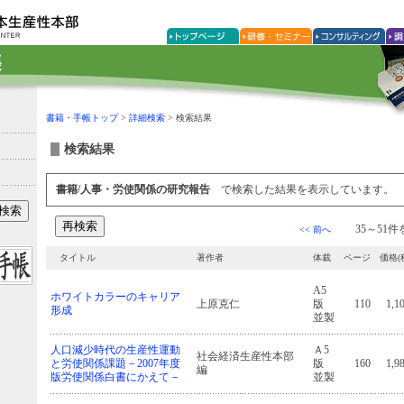
書籍・手帳トップ
>
詳細検索
> 検索結果
検索結果
書籍/人事・労使関係の研究報告
で検索した結果を表示しています。
35～51件
<< 前へ
タイトル
著作者
体裁
ページ
価格(
A5
ホワイトカラーのキャリア
上原克仁
版
110
1,1
形成
並製
人口減少時代の生産性運動
Ａ5
社会経済生産性本部
と労使関係課題－2007年度
版
160
1,9
編
版労使関係白書にかえて－
並製