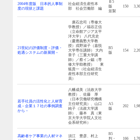
Ｂ5
2004年度版 日本的人事制
社会経済生産性本
版
150
3,3
度の現状と課題
部 社会労働部 編
並製
廣石忠司（専修大
学教授）／福谷正信
（立命館アジア太平
洋大学） 八代充史
（慶應義塾大学教
授）戎野淑子（嘉悦
21世紀の評価制度－評価・
B5
大学専任講師） 大内
154
2,2
処遇システムの新展開－
版
章子（三重大学講
師）／蔡イン錫（専
修大学助教授） 東
狐貴一（社会経済生
産性本部主任研究
員）
八幡成美（法政大学
教授）、佐藤 厚
（日本労働研究機構
若手社員の活性化と人材育
主任研究員）、山口
A5
成－企業１７社の事例調査
202
1,9
純子（法政大学講
版
から－
師）、藤本 真（東
京大学大学院人文社
会系研究科）
B5
高齢者ケア事業の人材マネ
須江 豊彦、村上
判・
166
1,7