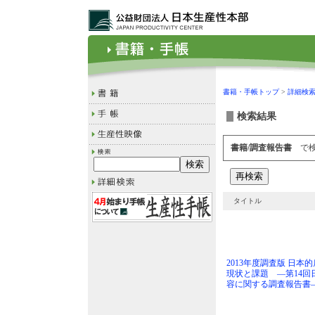
書籍・手帳トップ
>
詳細検
検索結果
書籍/調査報告書
で検
タイトル
2013年度調査版 日
現状と課題 ―第14回
容に関する調査報告書