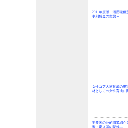
2011年度版 活用職
事別賃金の実態～
女性コア人材育成の現状
材としての女性育成に
主要国の公的職業紹介
米・豪３国の現状―