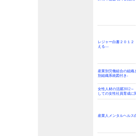
レジャー白書２０１２
える―
産業別労働組合の組織
別組織系統図付き-
女性人材の活躍2012
しての女性社員育成に
産業人メンタルヘルス白