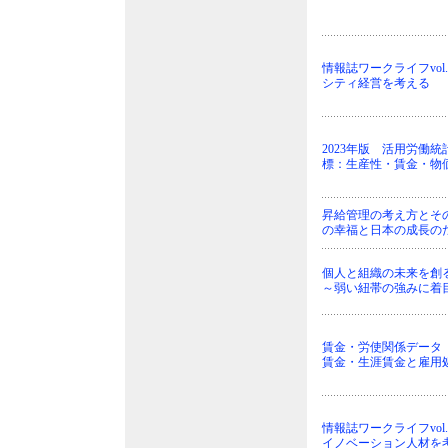
情報誌ワークライフvol
シティ経営を考える
2023年版 活用労働統
標：生産性・賃金・物
昇給管理の考え方とそ
の幸福と日本の成長のた
個人と組織の未来を創
～弱い紐帯の強みに着
賃金・労使関係データ 2
賃金・生涯賃金と雇用
情報誌ワークライフvol
イノベーション人材を