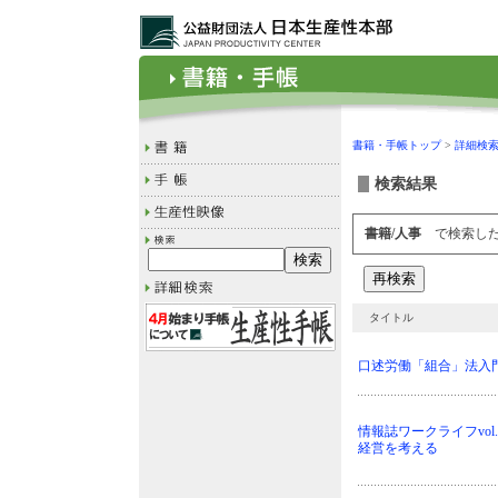
書籍・手帳トップ
>
詳細検
検索結果
書籍/人事
で検索した
タイトル
口述労働「組合」法入
情報誌ワークライフvol
経営を考える