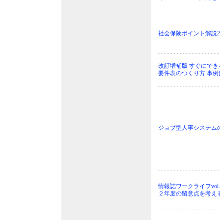
社会保険ポイント解説22
改訂増補版 すぐにで
要件表のつくり方 事例
ジョブ型人事システム
情報誌ワークライフvol
２年度の留意点を考え