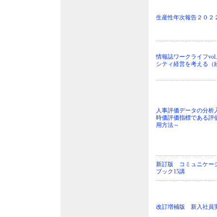
生産性年次報告２０２
情報誌ワークライフvol
シティ経営を考える（
人事評価データの分析
時価評価指標である評
用方法～
新訂版 コミュニケー
ブック15講
改訂増補版 新入社員