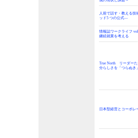
成の現状と課題～
人前で話す・教える技
ッド5 つの公式―
情報誌ワークライフ vol.
継続就業を考える
True North リー
分らしさを「つらぬき
日本型経営とコーポレ