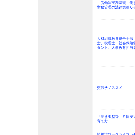
－労働法実務基礎－働
労務管理の法律実務Ｑ
人材組織教育総合手法
士、税理士、社会保険
タント、人事教育担当
交渉学ノススメ
「泣き虫監督」片岡安
育て方
情報誌ワークライフ vol.