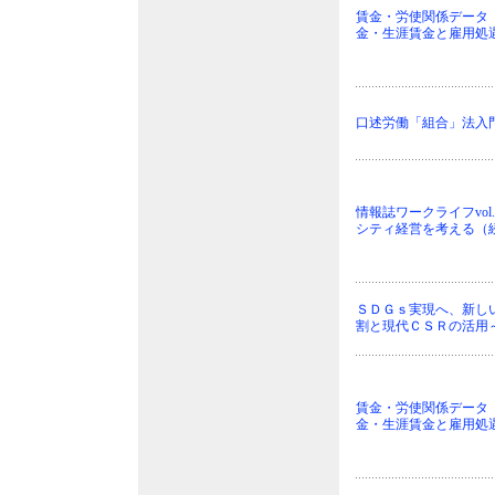
賃金・労使関係データ 2
金・生涯賃金と雇用処
口述労働「組合」法入
情報誌ワークライフvol
シティ経営を考える（
ＳＤＧｓ実現へ、新し
割と現代ＣＳＲの活用
賃金・労使関係データ 2
金・生涯賃金と雇用処