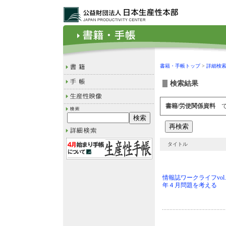
書籍・手帳トップ
>
詳細検
検索結果
書籍/労使関係資料
で
タイトル
情報誌ワークライフvol
年４月問題を考える