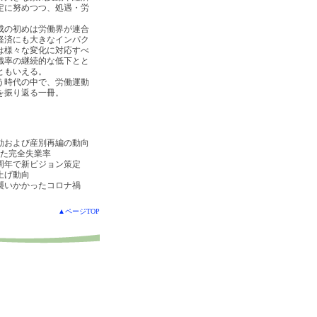
定に努めつつ、処遇・労
。
成の初めは労働界が連合
経済にも大きなインパク
は様々な変化に対応すべ
織率の継続的な低下とと
ともいえる。
う時代の中で、労働運動
を振り返る一冊。
動および産別再編の動向
した完全失業率
周年で新ビジョン策定
上げ動向
襲いかかったコロナ禍
▲ページTOP