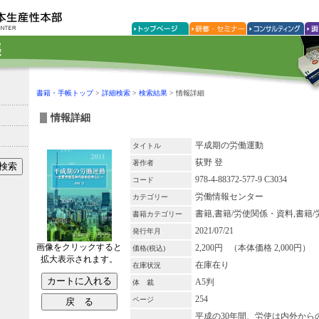
書籍・手帳トップ
>
詳細検索
>
検索結果
> 情報詳細
情報詳細
平成期の労働運動
タイトル
荻野 登
著作者
978-4-88372-577-9 C3034
コード
労働情報センター
カテゴリー
書籍,書籍/労使関係・資料,書籍
書籍カテゴリー
2021/07/21
発行年月
画像をクリックすると
2,200円 （本体価格 2,000円）
価格(税込)
拡大表示されます。
在庫在り
在庫状況
A5判
体 裁
254
ページ
平成の30年間、労使は内外から