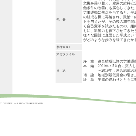
危機を乗り越え、雇用の維持安
働条件の改善にも腐心してきた
労働運動に焦点を当てると、平
の結成を機に再編され、政治・
概 要
トを与えたが、その後の30年間
く自己変革を試みたものの、組
もに、影響力を低下させてきた
様々な困難に直面した平成とい
がどのような歩みを経てきたか
参考ＵＲＬ
添付ファイル
序 章 連合結成以降の労働運
本 編 2001年：5％台に突入
～2019年：連合結成30
目 次
補 論 地域別最低賃金の引き
終 章 平成の終わりとともに