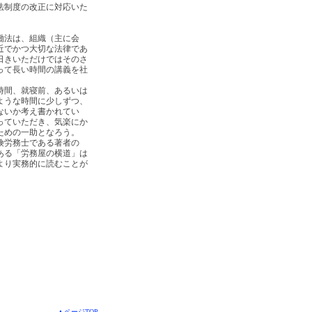
法制度の改正に対応いた
働法は、組織（主に会
近でかつ大切な法律であ
日きいただけではそのさ
って長い時間の講義を社
時間、就寝前、あるいは
ような時間に少しずつ、
ないか考え書かれてい
っていただき、気楽にか
ための一助となろう。
険労務士である著者の
ある「労務屋の横道」は
より実務的に読むことが
▲ページTOP