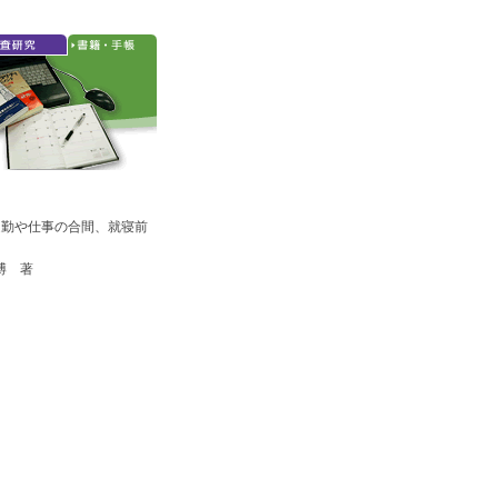
通勤や仕事の合間、就寝前
博 著