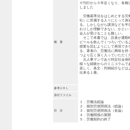
※刊行から５年近くなり、各種
しました
労働基準法をはじめとする労
社）に所属する人々にとって身
る。しかしながら講演などを半
わりしか理解できない。かとい
会人が受けることも難しい。
そこで本書では、読者が通勤
ビールを飲んでくつろいでいる
概 要
授業を読むようにして再現でき
る。著者の、労働法に興味を持
つより広く深く入っていただく
元人事マンであり特定社会保
様々な経験からのミニコラムで
楽しく、条文・判例紹介などは
出来る１冊。
参考ＵＲＬ
添付ファイル
１．労働法総論
２．個別労使関係法（総論）
３．個別労使関係法（各論）
目 次
４．労働関係の展開
５．労働契約の終了