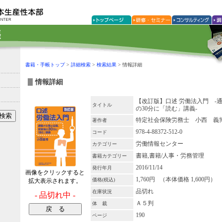
書籍・手帳トップ
>
詳細検索
>
検索結果
> 情報詳細
情報詳細
【改訂版】口述 労働法入門 ‐
タイトル
の30分に「読む」講義-
特定社会保険労務士 小西 義
著作者
978-4-88372-512-0
コード
労働情報センター
カテゴリー
書籍,書籍/人事・労務管理
書籍カテゴリー
2016/11/14
発行年月
画像をクリックすると
1,760円 （本体価格 1,600円）
価格(税込)
拡大表示されます。
品切れ
在庫状況
- 品切れ中 -
Ａ５判
体 裁
190
ページ