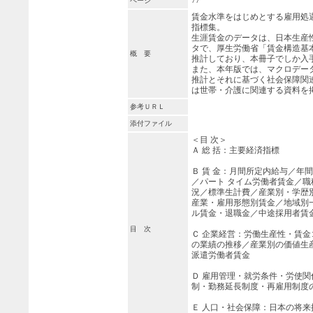
77
ページ
賃金水準をはじめとする雇用処
指標集。
生涯賃金のデータは、日本生産
タで、厚生労働省「賃金構造基
概 要
推計しており、本冊子でしか入
また、本年版では、マクロデー
推計とそれに基づく社会保障関
は世帯・介護に関連する資料を
参考ＵＲＬ
添付ファイル
＜目 次＞
Ａ 総 括：主要経済指標
Ｂ 賃 金：月間所定内給与／年
／パート タイム労働者賃金／
況／標準生計費／産業別・学歴
産業・雇用形態別賃金／地域別
ル賃金・退職金／中途採用者賃
目 次
Ｃ 企業経営：労働生産性・賃
の業績の推移／産業別の価値生
派遣労働者賃金
Ｄ 雇用管理・就労条件・労使
制・勤務延長制度・再雇用制度
Ｅ 人口・社会保障：日本の将