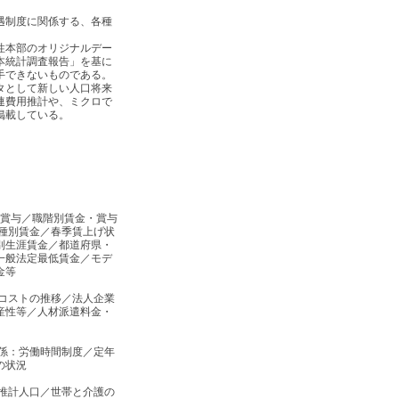
遇制度に関係する、各種
性本部のオリジナルデー
本統計調査報告」を基に
手できないものである。
タとして新しい人口将来
連費用推計や、ミクロで
掲載している。
間賞与／職階別賃金・賞与
職種別賃金／春季賃上げ状
別生涯賃金／都道府県・
一般法定最低賃金／モデ
金等
金コストの推移／法人企業
産性等／人材派遣料金・
関係：労働時間制度／定年
の状況
来推計人口／世帯と介護の