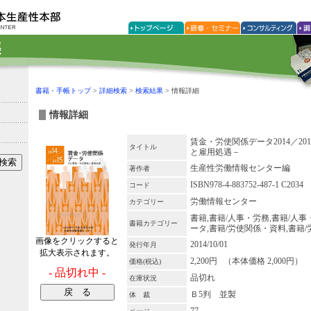
書籍・手帳トップ
>
詳細検索
>
検索結果
> 情報詳細
情報詳細
賃金・労使関係データ2014／2
タイトル
と雇用処遇－
生産性労働情報センター編
著作者
ISBN978-4-883752-487-1 C2034
コード
労働情報センター
カテゴリー
書籍,書籍/人事・労務,書籍/人事
書籍カテゴリー
ータ,書籍/労使関係・資料,書籍
画像をクリックすると
2014/10/01
発行年月
拡大表示されます。
2,200円 （本体価格 2,000円）
価格(税込)
- 品切れ中 -
品切れ
在庫状況
Ｂ5判 並製
体 裁