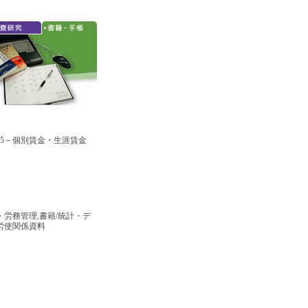
015－個別賃金・生涯賃金
・労務管理,書籍/統計・デ
/労使関係資料