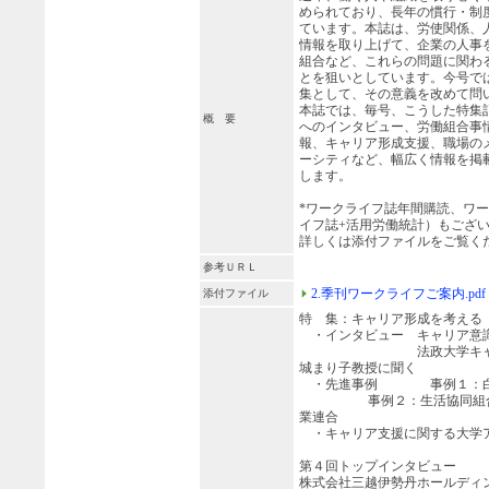
められており、長年の慣行・制
ています。本誌は、労使関係、
情報を取り上げて、企業の人事
組合など、これらの問題に関わ
とを狙いとしています。今号で
集として、その意義を改めて問
本誌では、毎号、こうした特集
概 要
へのインタビュー、労働組合事
報、キャリア形成支援、職場の
ーシティなど、幅広く情報を掲
します。
*ワークライフ誌年間購読、ワ
イフ誌+活用労働統計）もござ
詳しくは添付ファイルをご覧く
参考ＵＲＬ
2.季刊ワークライフご案内.pdf
添付ファイル
特 集：キャリア形成を考える
・インタビュー キャリア意
法政大学キャリアデ
城まり子教授に聞く
・先進事例 事例１：白
事例２：生活協同組合連
業連合
・キャリア支援に関する大学
第４回トップインタビュー
株式会社三越伊勢丹ホールディ