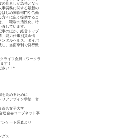
度の見直しが急務となっ
人事労務に関する最新の
をはじめ関係部門や労働
る方々に広く提供するこ
は、「職場の活性化」特
い直しています。
記事のほか、経営トップ
情、能力仕事別賃金情
メンタルヘルス、ダイバ
載し、当面季刊で発行致
ークライフ会員（ワークラ
います！
ださい！*
識を高めるために
ザイン学部 宮
百合女子大学
合会コープネット事
アンケート調査より
ングス