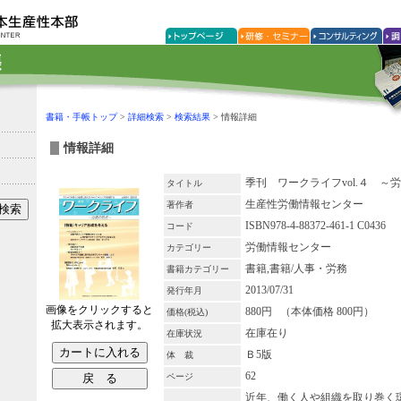
書籍・手帳トップ
>
詳細検索
>
検索結果
> 情報詳細
情報詳細
季刊 ワークライフvol.４ ～
タイトル
生産性労働情報センター
著作者
ISBN978-4-88372-461-1 C0436
コード
労働情報センター
カテゴリー
書籍,書籍/人事・労務
書籍カテゴリー
2013/07/31
発行年月
画像をクリックすると
880円 （本体価格 800円）
価格(税込)
拡大表示されます。
在庫在り
在庫状況
Ｂ5版
体 裁
62
ページ
近年、働く人や組織を取り巻く