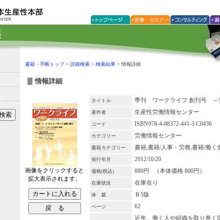
書籍・手帳トップ
>
詳細検索
>
検索結果
> 情報詳細
情報詳細
季刊 ワークライフ 創刊号 ～
タイトル
生産性労働情報センター
著作者
ISBN978-4-88372-441-3 C0436
コード
労働情報センター
カテゴリー
書籍,書籍/人事・労務,書籍/働く
書籍カテゴリー
2012/10/20
発行年月
画像をクリックすると
880円 （本体価格 800円）
価格(税込)
拡大表示されます。
在庫在り
在庫状況
Ｂ5版
体 裁
62
ページ
近年、働く人や組織を取り巻く