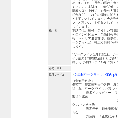
められており、長年の慣行・制
ています。本誌は、労使関係、
情報を取り上げて、企業の人事
組合など、これらの問題に関わ
とを狙いとしています。今創刊
フ・バランス」を特集として、
しています。
本誌では、毎号、こうした特集
概 要
へのインタビュー、労働組合事
報、キャリア形成支援、職場の
ーシティなど、幅広く情報を掲
します。
*ワークライフ誌年間購読、ワ
イフ誌+活用労働統計）もござ
詳しくは添付ファイルをご覧く
参考ＵＲＬ
2.季刊ワークライフご案内.pdf
添付ファイル
＜創刊号目次＞
巻頭言：慶応義塾大学教授 樋口
特 集：ワーク ワイフ バラン
-識者インタビュー「ワーク
現状と課題」
アパショナー
ク スックチャ氏
-先進事例 花王株式会社
合会
-講演録 「企業におけるワ