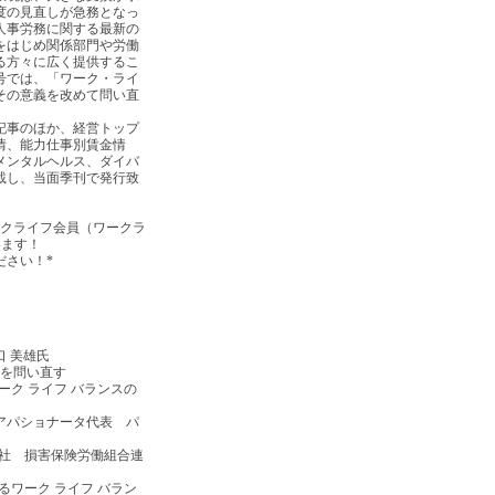
度の見直しが急務となっ
人事労務に関する最新の
をはじめ関係部門や労働
る方々に広く提供するこ
号では、「ワーク・ライ
その意義を改めて問い直
記事のほか、経営トップ
情、能力仕事別賃金情
メンタルヘルス、ダイバ
載し、当面季刊で発行致
ークライフ会員（ワークラ
います！
ださい！*
 美雄氏
スを問い直す
 ライフ バランスの
タ代表 パ
 損害保険労働組合連
ーク ライフ バラン