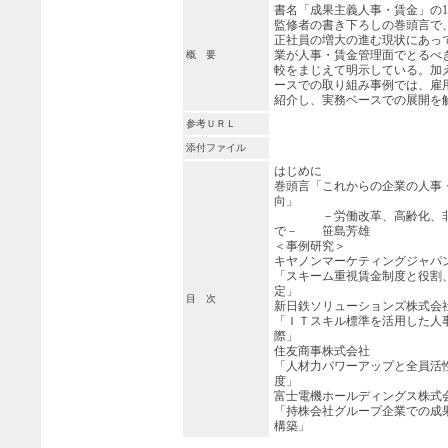
書名「成果主義人事・賃金」の1
監修者の書き下ろしの巻頭言で
正社員の増大の進む現状にあっ
業が人事・賃金管理面でとるべ
概 要
較をまじえて明示している。加
ースでの取り組み事例では、雇
紹介し、実務ベースでの展開を
参考ＵＲＬ
添付ファイル
はじめに
巻頭言「これからの企業の人事
向」
－労働改革、高齢化、非正
で－ 笹島芳雄
＜事例研究＞
キヤノンマーケティングジャパ
「スキーム重視賃金制度と役割
定」
目 次
新日鉄ソリューションズ株式会
「ＩＴスキル標準を活用した人
際」
住友商事株式会社
「人材力パワーアップと全員活
度」
富士電機ホールディングス株式
「持株会社グループ企業での成
構築」