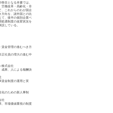
0巻目となる本書では、
、労働改革・高齢化・非
て、これからのわが国企
き方向を、諸外国との比
えて、後半の個別企業ベ
用処遇制度の改変状況を
解説している。
・賃金管理の進むべき方
社員の増大の進む中
ン株式会社
、成果、人による報酬決
社
事賃金制度の運用と実
性化のための新人事制
会社
果、市場価値重視の制度