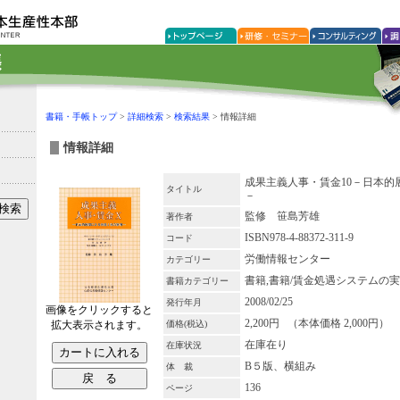
書籍・手帳トップ
>
詳細検索
>
検索結果
> 情報詳細
情報詳細
成果主義人事・賃金10－日本的
タイトル
－
監修 笹島芳雄
著作者
ISBN978-4-88372-311-9
コード
労働情報センター
カテゴリー
書籍,書籍/賃金処遇システムの
書籍カテゴリー
2008/02/25
発行年月
画像をクリックすると
2,200円 （本体価格 2,000円）
拡大表示されます。
価格(税込)
在庫在り
在庫状況
B５版、横組み
体 裁
136
ページ