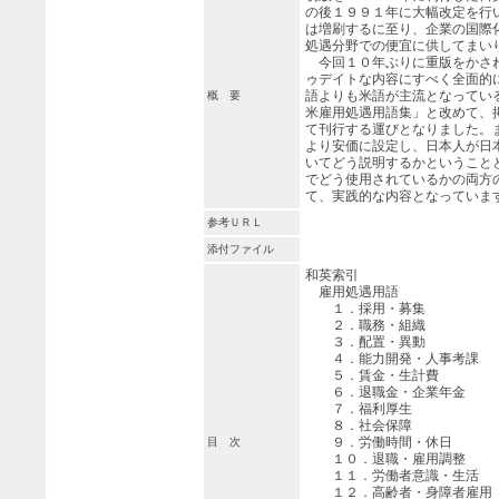
の後１９９１年に大幅改定を行
は増刷するに至り、企業の国際
処遇分野での便宜に供してまい
今回１０年ぶりに重版をかさ
ゥデイトな内容にすべく全面的
語よりも米語が主流となってい
概 要
米雇用処遇用語集」と改めて、
て刊行する運びとなりました。
より安価に設定し、日本人が日
いてどう説明するかということ
でどう使用されているかの両方
て、実践的な内容となっていま
参考ＵＲＬ
添付ファイル
和英索引
雇用処遇用語
１．採用・募集
２．職務・組織
３．配置・異動
４．能力開発・人事考課
５．賃金・生計費
６．退職金・企業年金
７．福利厚生
８．社会保障
９．労働時間・休日
目 次
１０．退職・雇用調整
１１．労働者意識・生活
１２．高齢者・身障者雇用