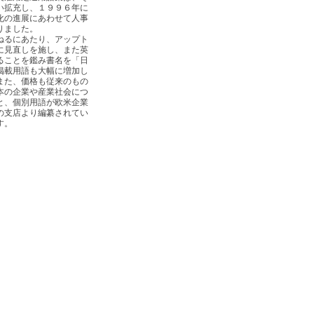
い拡充し、１９９６年に
化の進展にあわせて人事
りました。
ねるにあたり、アップト
に見直しを施し、また英
ることを鑑み書名を「日
掲載用語も大幅に増加し
また、価格も従来のもの
本の企業や産業社会につ
と、個別用語が欧米企業
の支店より編纂されてい
す。