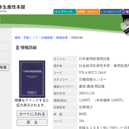
書籍・手帳トップ
>
詳細検索
>
検索結果
> 情報詳細
情報詳細
日米雇用処遇用語集
タイトル
社会経済生産性本部・雇用処遇
著作者
978-4-88372-244-0
コード
労働情報センター
カテゴリー
書籍,書籍/用語集
書籍カテゴリー
2005/12/20
発行年月
画像をクリックすると
3,300円 （本体価格 3,000円）
価格(税込)
拡大表示されます。
在庫僅少
在庫状況
B6判
体 裁
264
ページ
初版を１９８７年に刊行した日