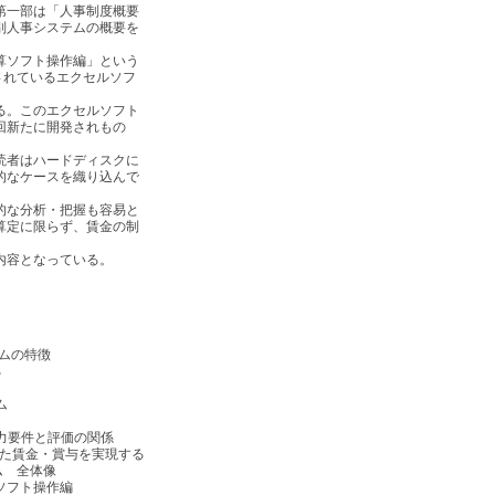
第一部は「人事制度概要
別人事システムの概要を
算ソフト操作編」という
されているエクセルソフ
る。このエクセルソフト
回新たに開発されもの
読者はハードディスクに
的なケースを織り込んで
的な分析・把握も容易と
算定に限らず、賃金の制
内容となっている。
ムの特徴
る
ム
力要件と評価の関係
した賃金・賞与を実現する
ム 全体像
ソフト操作編