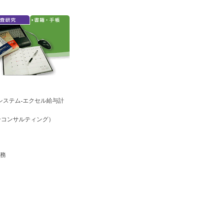
システム-エクセル給与計
合コンサルティング）
実務