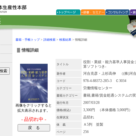
書籍・手帳トップ
>
詳細検索
>
検索結果
> 情報詳細
情報詳細
役割・業績・能力基準人事賃金
タイトル
算ソフトつき-
河合克彦・上杉高伸 （(株)河
著作者
978-4-88372-285-3 Ｃ3034
コード
労働情報センター
カテゴリー
書籍,書籍/賃金処遇システムの
書籍カテゴリー
2007/03/28
発行年月
画像をクリックすると
3,300円 （本体価格 3,000円）
価格(税込)
拡大表示されます。
品切れ
在庫状況
- 品切れ中 -
Ａ5判 並製
体 裁
256
ページ