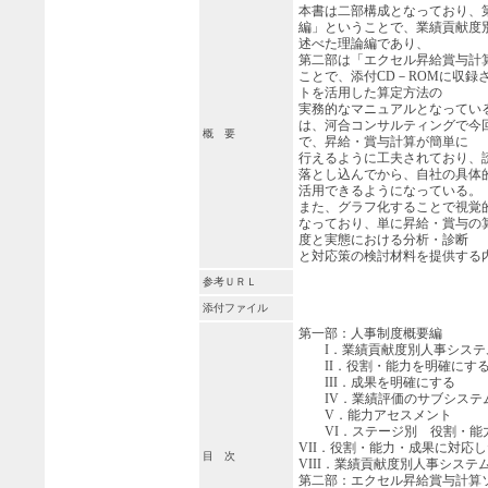
本書は二部構成となっており、
編」ということで、業績貢献度
述べた理論編であり、
第二部は「エクセル昇給賞与計
ことで、添付CD－ROMに収録
トを活用した算定方法の
実務的なマニュアルとなってい
は、河合コンサルティングで今
概 要
で、昇給・賞与計算が簡単に
行えるように工夫されており、
落とし込んでから、自社の具体
活用できるようになっている。
また、グラフ化することで視覚
なっており、単に昇給・賞与の
度と実態における分析・診断
と対応策の検討材料を提供する
参考ＵＲＬ
添付ファイル
第一部：人事制度概要編
I．業績貢献度別人事システ
II．役割・能力を明確にす
III．成果を明確にする
IV．業績評価のサブシステ
V．能力アセスメント
VI．ステージ別 役割・能
VII．役割・能力・成果に対応
目 次
VIII．業績貢献度別人事システ
第二部：エクセル昇給賞与計算