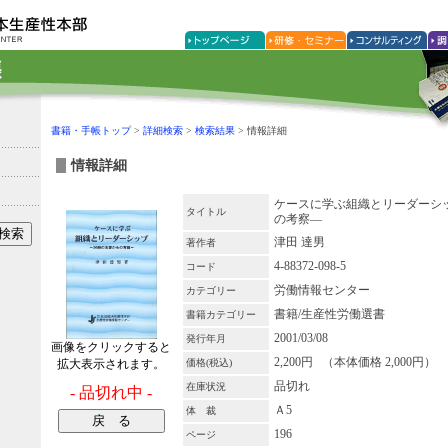
書籍・手帳トップ
>
詳細検索
>
検索結果
> 情報詳細
情報詳細
ケースに学ぶ組織とリーダーシッ
タイトル
の考察―
津田 達男
著作者
4-88372-098-5
コード
労働情報センター
カテゴリー
書籍/生産性労働選書
書籍カテゴリー
2001/03/08
発行年月
画像をクリックすると
2,200円 （本体価格 2,000円）
拡大表示されます。
価格(税込)
品切れ
在庫状況
- 品切れ中 -
Ａ5
体 裁
196
ページ