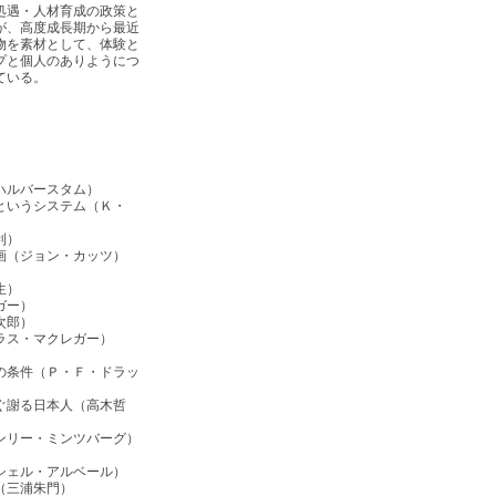
処遇・人材育成の政策と
が、高度成長期から最近
物を素材として、体験と
プと個人のありようにつ
ている。
ハルバースタム）
というシステム（Ｋ・
利）
画（ジョン・カッツ）
生）
ガー）
次郎）
ラス・マクレガー）
の条件（Ｐ・Ｆ・ドラッ
ぐ謝る日本人（高木哲
ンリー・ミンツバーグ）
シェル・アルベール）
（三浦朱門）