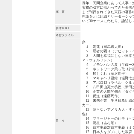
長年、民間企業にあって人事・
実務の双方に携わってきた著者
まで刊行されてきた東西の著作
概 要
理論を元に組織とリーダーシッ
いて30ケースにわたり、論述し
参考ＵＲＬ
添付ファイル
序
１ 殉死（司馬遼太郎）
２ 覇者の驕り（デビット・
３ 人間を幸福にしない日本
Ｖ・ウォルフレン）
４ ノモンハンの夏（半藤一
５ ネットワーク乗っ取り計
６ 蝉しぐれ（藤沢周平）
７ マキャベリ語録（塩野七
８ アポロ13（ラベル、クル
９ 八甲田山死の彷徨（新田
10 企業の人間的側面（ダグ
11 反逆（遠藤周作）
12 未来企業―生き残る組織
カー）
13 謝らないアメリカ人・す
也）
14 マネージャーの仕事（ヘ
目 次
15 碇星（吉村昭）
16 資本主義対資本主義（ミ
17 日本人をダメにした教育