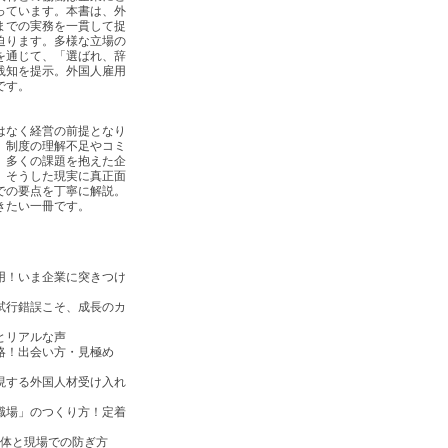
っています。本書は、外
までの実務を一貫して捉
迫ります。多様な立場の
を通じて、「選ばれ、辞
践知を提示。外国人雇用
です。
はなく経営の前提となり
、制度の理解不足やコミ
、多くの課題を抱えた企
、そうした現実に真正面
での要点を丁寧に解説。
きたい一冊です。
用！いま企業に突きつけ
試行錯誤こそ、成長のカ
とリアルな声
略！出会い方・見極め
現する外国人材受け入れ
職場」のつくり方！定着
正体と現場での防ぎ方