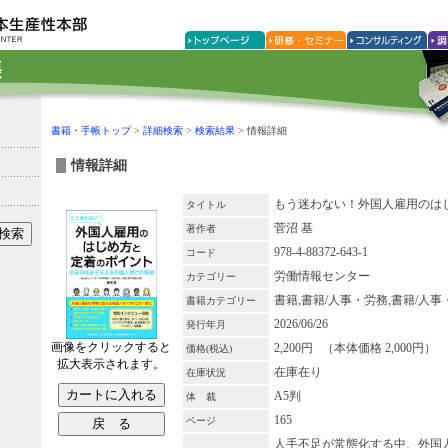
書籍・手帳トップ
>
詳細検索
>
検索結果
> 情報詳細
情報詳細
もう迷わない！外国人雇用のは
タイトル
菅沼 基
著作者
978-4-88372-643-1
コード
労働情報センター
カテゴリー
書籍,書籍/人事・労務,書籍/人事
書籍カテゴリー
2026/06/26
発行年月
画像をクリックすると
2,200円 （本体価格 2,000円）
価格(税込)
拡大表示されます。
在庫在り
在庫状況
A5判
体 裁
165
ページ
人手不足が常態化する中、外国