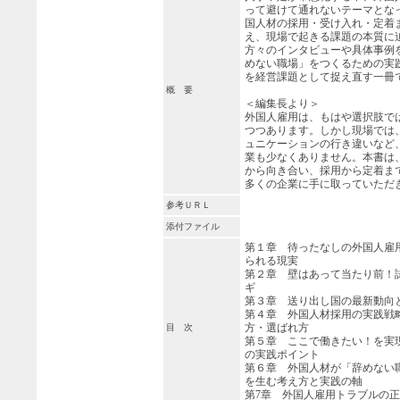
って避けて通れないテーマとな
国人材の採用・受け入れ・定着
え、現場で起きる課題の本質に
方々のインタビューや具体事例
めない職場」をつくるための実
を経営課題として捉え直す一冊
概 要
＜編集長より＞
外国人雇用は、もはや選択肢で
つつあります。しかし現場では
ュニケーションの行き違いなど
業も少なくありません。本書は
から向き合い、採用から定着ま
多くの企業に手に取っていただ
参考ＵＲＬ
添付ファイル
第１章 待ったなしの外国人雇
られる現実
第２章 壁はあって当たり前！
ギ
第３章 送り出し国の最新動向
第４章 外国人材採用の実践戦
方・選ばれ方
目 次
第５章 ここで働きたい！を実
の実践ポイント
第６章 外国人材が「辞めない
を生む考え方と実践の軸
第7章 外国人雇用トラブルの