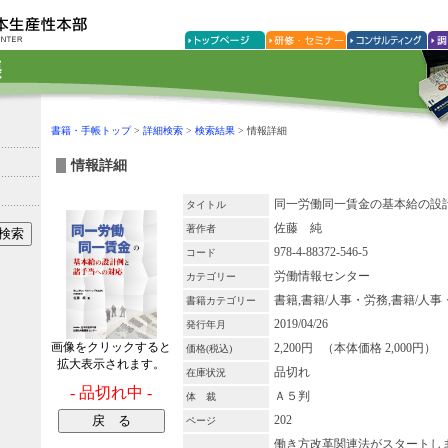
書籍・手帳トップ
>
詳細検索
>
検索結果
> 情報詳細
情報詳細
同一労働同一賃金の基本給の設
タイトル
佐藤 純
著作者
978-4-88372-546-5
コード
労働情報センター
カテゴリー
書籍,書籍/人事・労務,書籍/人
書籍カテゴリー
2019/04/26
発行年月
画像をクリックすると
2,200円 （本体価格 2,000円）
価格(税込)
拡大表示されます。
品切れ
在庫状況
- 品切れ中 -
Ａ５判
体 裁
202
ページ
働き方改革関連法がスタートし