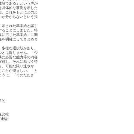
難解である」という声が
は具体的な事例を示した
は、これをもとにどのよ
いか分からないという指
に示された基本給と諸手
することにしました。特
違に応じた基本給」に関
拠を明確にしてまとめま
、多様な選択肢があり、
つとは限りません。「今
務に必要な能力等の内容
実施し、それに基づく待
り、可能な限り速やか
くことが望ましい。」と
ように、「そのたたき
法の目的
互比較
分先の検討