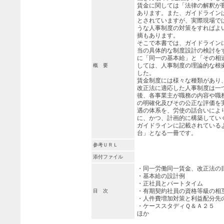
賃金に関しては「法律の解釈が
あります。また、ガイドライン
とされていますが、実際現場で
うな人事制度の対策をすればよ
摘もあります。
そこで本書では、ガイドライン
当の具体的な制度設計の検討を
に「同一の基本給」と「その相
しては、人事制度の理論的な根
概 要
した。
賃金制度には様々な種類があり
改正法に適応した人事制度は一
後、各事業主が職務の内容や職
の明確化及びその公正な評価を
遇の体系を、労使の話合いによ
に、かつ、計画的に構築してい
ガイドラインに記載されている
台」となる一冊です。
参考ＵＲＬ
添付ファイル
・同一労働同一賃金、改正
・基本給の設計例
・正社員とパートタイム
・有期契約社員の資格等級の相
目 次
・人件費増加対策と利益配
・ケーススタディＱ＆Ａ２５
ほか