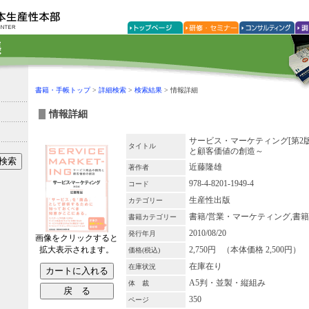
書籍・手帳トップ
>
詳細検索
>
検索結果
> 情報詳細
情報詳細
サービス・マーケティング[第2
タイトル
と顧客価値の創造～
近藤隆雄
著作者
978-4-8201-1949-4
コード
生産性出版
カテゴリー
書籍/営業・マーケティング,書
書籍カテゴリー
2010/08/20
発行年月
画像をクリックすると
2,750円 （本体価格 2,500円）
拡大表示されます。
価格(税込)
在庫在り
在庫状況
A5判・並製・縦組み
体 裁
350
ページ