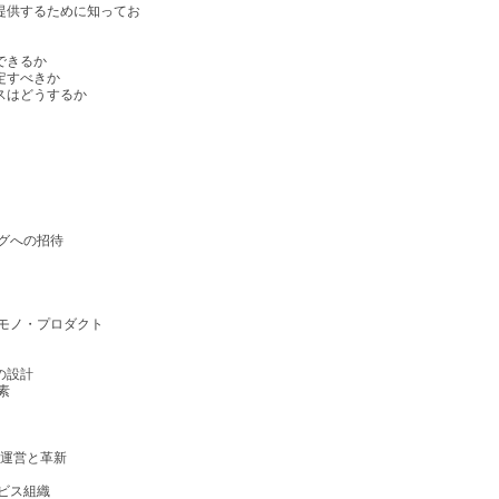
提供するために知ってお
できるか
定すべきか
スはどうするか
グへの招待
とモノ・プロダクト
の設計
素
の運営と革新
ビス組織