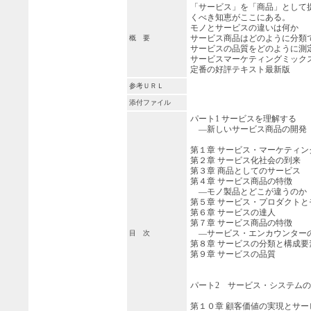
「サービス」を「商品」として
くべき知恵がここにある。
モノとサービスの違いは何か
サービス商品はどのように分類
概 要
サービスの品質をどのように測
サービスマーケティングミック
定番の好評テキスト最新版
参考ＵＲＬ
添付ファイル
パート1 サービスを理解する
―新しいサービス商品の開発
第１章 サービス・マーケティン
第２章 サービス化社会の到来
第３章 商品としてのサービス
第４章 サービス商品の特徴
―モノ製品とどこが違うのか
第５章 サービス・プロダクト
第６章 サービスの達人
第７章 サービス商品の特徴
―サービス・エンカウンター
目 次
第８章 サービスの分類と構成要
第９章 サービスの品質
パート2 サービス・システム
第１０章 顧客価値の実現とサー