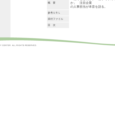
か」 注目企業
概 要
の人事担当が本音を語る。
参考ＵＲＬ
添付ファイル
目 次