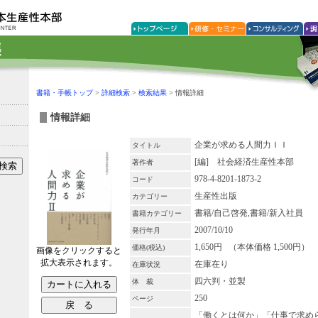
書籍・手帳トップ
>
詳細検索
>
検索結果
> 情報詳細
情報詳細
企業が求める人間力ＩＩ
タイトル
[編] 社会経済生産性本部
著作者
978-4-8201-1873-2
コード
生産性出版
カテゴリー
書籍/自己啓発,書籍/新入社員
書籍カテゴリー
2007/10/10
発行年月
1,650円 （本体価格 1,500円）
価格(税込)
画像をクリックすると
拡大表示されます。
在庫在り
在庫状況
四六判・並製
体 裁
250
ページ
「働くとは何か」「仕事で求め