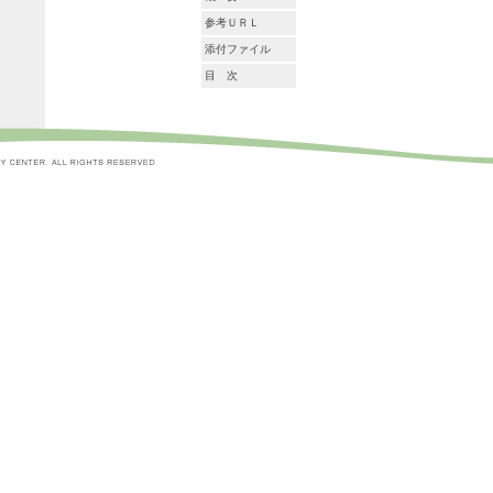
参考ＵＲＬ
添付ファイル
目 次