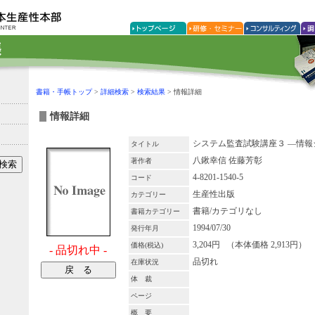
書籍・手帳トップ
>
詳細検索
>
検索結果
> 情報詳細
情報詳細
システム監査試験講座３ ―情
タイトル
八鍬幸信 佐藤芳彰
著作者
4-8201-1540-5
コード
生産性出版
カテゴリー
書籍/カテゴリなし
書籍カテゴリー
1994/07/30
発行年月
3,204円 （本体価格 2,913円）
価格(税込)
- 品切れ中 -
品切れ
在庫状況
体 裁
ページ
概 要