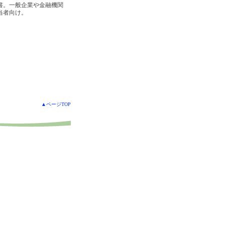
書。一般企業や金融機関
当者向け。
▲ページTOP