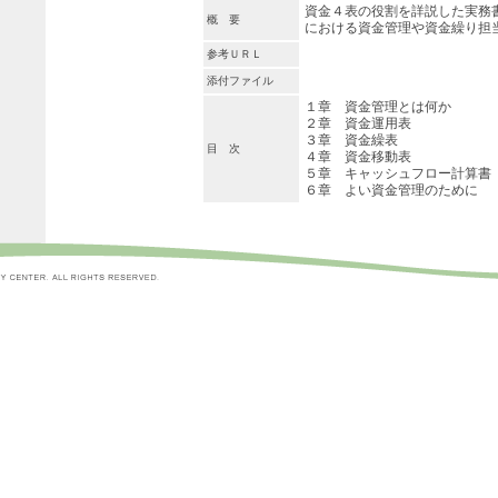
資金４表の役割を詳説した実務
概 要
における資金管理や資金繰り担
参考ＵＲＬ
添付ファイル
１章 資金管理とは何か
２章 資金運用表
３章 資金繰表
目 次
４章 資金移動表
５章 キャッシュフロー計算書
６章 よい資金管理のために