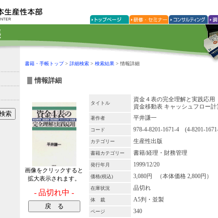
書籍・手帳トップ
>
詳細検索
>
検索結果
> 情報詳細
情報詳細
資金４表の完全理解と実践応用
タイトル
資金移動表 キャッシュフロー計
平井謙一
著作者
978-4-8201-1671-4 (4-8201-1671
コード
生産性出版
カテゴリー
書籍/経理・財務管理
書籍カテゴリー
1999/12/20
発行年月
画像をクリックすると
3,080円 （本体価格 2,800円）
価格(税込)
拡大表示されます。
品切れ
在庫状況
- 品切れ中 -
A5判・並製
体 裁
340
ページ