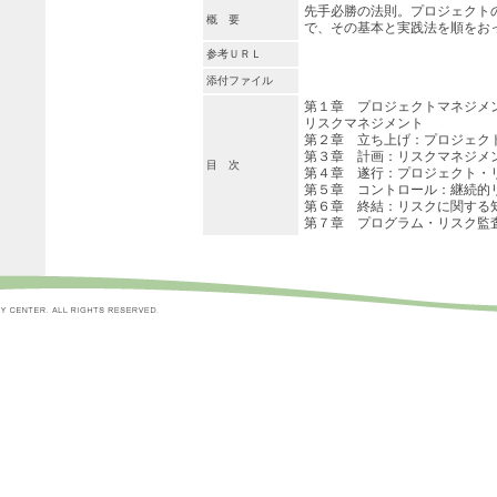
先手必勝の法則。プロジェクト
概 要
で、その基本と実践法を順をお
参考ＵＲＬ
添付ファイル
第１章 プロジェクトマネジメ
リスクマネジメント
第２章 立ち上げ：プロジェク
第３章 計画：リスクマネジメ
目 次
第４章 遂行：プロジェクト・
第５章 コントロール：継続的
第６章 終結：リスクに関する
第７章 プログラム・リスク監