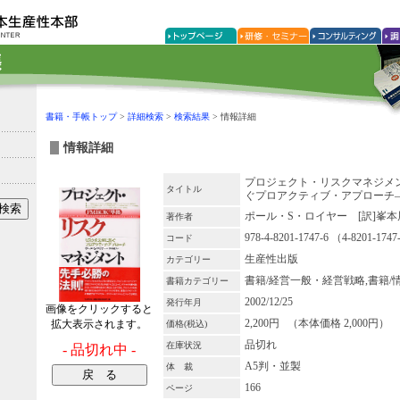
書籍・手帳トップ
>
詳細検索
>
検索結果
> 情報詳細
情報詳細
プロジェクト・リスクマネジメ
タイトル
ぐプロアクティブ・アプローチ
ポール・S・ロイヤー [訳]峯本
著作者
978-4-8201-1747-6 （4-8201-174
コード
生産性出版
カテゴリー
書籍/経営一般・経営戦略,書籍/
書籍カテゴリー
2002/12/25
発行年月
画像をクリックすると
2,200円 （本体価格 2,000円）
拡大表示されます。
価格(税込)
品切れ
在庫状況
- 品切れ中 -
A5判・並製
体 裁
166
ページ