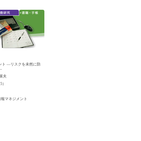
ント ―リスクを未然に防
―
展夫
7-5）
情報マネジメント