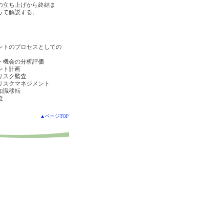
の立ち上げから終結ま
って解説する。
ントのプロセスとしての
ト機会の分析評価
ント計画
リスク監査
リスクマネジメント
知識移転
査
▲ページTOP