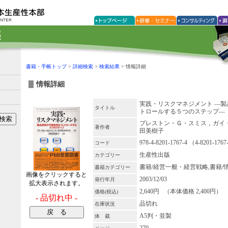
書籍・手帳トップ
>
詳細検索
>
検索結果
> 情報詳細
情報詳細
実践・リスクマネジメント ―
タイトル
トロールする５つのステップ―
プレストン・Ｇ・スミス，ガイ・
著作者
田美樹子
978-4-8201-1767-4 （4-8201-176
コード
生産性出版
カテゴリー
書籍/経営一般・経営戦略,書籍/
書籍カテゴリー
画像をクリックすると
2003/12/03
発行年月
拡大表示されます。
2,640円 （本体価格 2,400円）
価格(税込)
- 品切れ中 -
品切れ
在庫状況
A5判・並製
体 裁