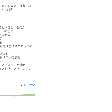
ジメント協会）推薦。標
ごとに説明。
てどう管理するのか
デルの使用
プロセス
定
析
優先付けとリスクマップの
プロセス
クトリスクの監視
ツール
のアプローチと戦略
ェクトリスクマネジメン
▲ページTOP