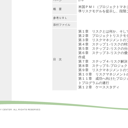
270
ページ
米国ＰＭＩ（プロジェクトマネ
概 要
準リスクモデルを提示し、段階
参考ＵＲＬ
添付ファイル
第１章 リスクとは何か、そし
第２章 プロジェクトリスクモ
第３章 リスクマネジメントの
第４章 ステップ１-リスクの特
第５章 ステップ２-リスクの分
第６章 ステップ３-リスクの
作成
目 次
第７章 ステップ４-リスク解決
第８章 ステップ５-プロジェ
第９章 リスクマネジメントの
第１０章 リスクマネジメント
第１１章 成功へ向けたプロジ
トプログラムの遂行
第１２章 ケーススタディ